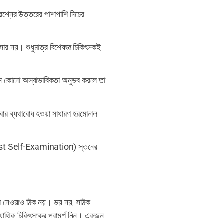
শ্নের উত্তরের পাশাপাশি নিচের
্সার নয়। শুধুমাত্র বিশেষজ্ঞ চিকিৎসকই
নে কোনো অস্বাভাবিকতা অনুভব করলে তা
বার ব্যথাবোধ হওয়া সাধারণ হরমোনাল
reast Self-Examination) স্তনের
 ধরে নেওয়াও ঠিক নয়। ভয় নয়, সঠিক
যাথিক চিকিৎসকের পরামর্শ নিন। একজন