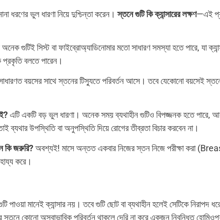
না ধরণের ভুল ধারণা নিয়ে দুশ্চিন্তা করেন।
স্তনে গুটি কি ক্যান্সারের লক্ষণ
—এই প্র
 অনেক গুটিই সিস্ট বা ফাইব্রোঅ্যাডিনোমার মতো সাধারণ সমস্যা হতে পারে, যা ক্যান
ঠিক প্রকৃতি বলতে পারেন।
াধারণত বয়সের সাথে স্তনের টিস্যুতে পরিবর্তন আসে। তবে যেকোনো বয়সেই স্ত
েই?
এটি একটি বড় ভুল ধারণা। অনেক সময় ব্যথাহীন গুটিও বিপজ্জনক হতে পারে, আ
াই ব্যথার উপস্থিতি বা অনুপস্থিতি দিয়ে রোগের তীব্রতা বিচার করবেন না।
শন কি জরুরি?
অবশ্যই! মাসে অন্তত একবার নিজের স্তন নিজে পরীক্ষা করা (B
াহায্য করে।
ুটি পাওয়া মানেই ক্যান্সার নয়। তবে গুটি ছোট বা ব্যথাহীন হলেই সেটিকে নিরাপদ
তনে কোনো অস্বাভাবিক পরিবর্তন থাকলে দেরি না করে একজন নিবন্ধিত হোমিওপ্