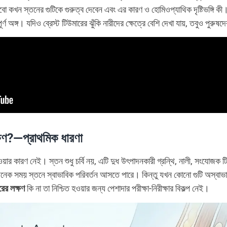
খন স্তনের গুটিকে গুরুত্ব দেবেন এবং এর কারণ ও হোমিওপ্যাথিক দৃষ্টিভঙ্গি কী।
ূর্ণ অঙ্গ। যদিও ব্রেস্ট টিউমারের ঝুঁকি নারীদের ক্ষেত্রে বেশি দেখা যায়, তবুও প
লক্ষণ?—প্রাথমিক ধারণা
র কারণ নেই। স্তন শুধু চর্বি নয়, এটি দুধ উৎপাদনকারী গ্রন্থি, নালী, সংযোজক ট
নেক সময় স্তনে স্বাভাবিক পরিবর্তন আসতে পারে। কিন্তু যখন কোনো গুটি অস্বাভা
ারের লক্ষণ
কি না তা নিশ্চিত হওয়ার জন্য পেশাদার পরীক্ষা-নিরীক্ষার বিকল্প নেই।